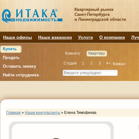
Квартирный рынок
Санкт-Петербурга
и Ленинградской области
Наши офисы
Наши вакансии
Услуги
О компании
Луч
Купить
Комнату
Квартиру
Продать
Студия
1
2
3
4+
Комнат
Оставить заявку
Найти сотрудника
Главная
»
Наши консультанты
»
Елена Тимофеева