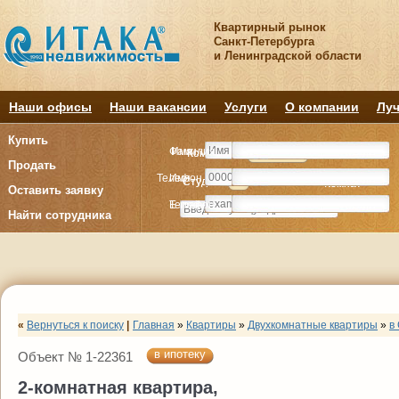
Квартирный рынок
Санкт-Петербурга
и Ленинградской области
Наши офисы
Наши вакансии
Услуги
О компании
Луч
Купить
Фамилия
Имя
Комнату
Комнату
Квартиру
Квартиру
Продать
Телефон
Имя
Студия
Студия
1
1
2
2
3
3
4+
4+
Комнат
Комнат
Оставить заявку
E-mail
Телефон
Найти сотрудника
«
Вернуться к поиску
|
Главная
»
Квартиры
»
Двухкомнатные квартиры
»
в
в ипотеку
Объект № 1-22361
2-комнатная квартира,