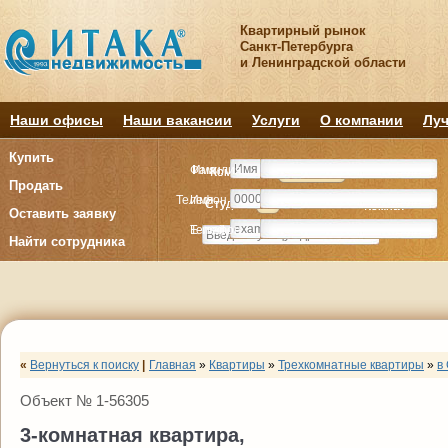
Квартирный рынок
Санкт-Петербурга
и Ленинградской области
Наши офисы
Наши вакансии
Услуги
О компании
Луч
Купить
Фамилия
Имя
Комнату
Комнату
Квартиру
Квартиру
Продать
Телефон
Имя
Студия
Студия
1
1
2
2
3
3
4+
4+
Комнат
Комнат
Оставить заявку
E-mail
Телефон
Найти сотрудника
«
Вернуться к поиску
|
Главная
»
Квартиры
»
Трехкомнатные квартиры
»
в
Объект № 1-56305
3-комнатная квартира,