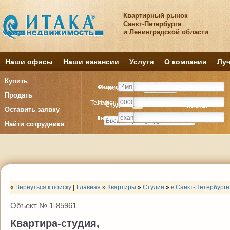
Квартирный рынок
Санкт-Петербурга
и Ленинградской области
Наши офисы
Наши вакансии
Услуги
О компании
Луч
Купить
Фамилия
Имя
Комнату
Комнату
Квартиру
Квартиру
Продать
Телефон
Имя
Студия
Студия
1
1
2
2
3
3
4+
4+
Комнат
Комнат
Оставить заявку
E-mail
Телефон
Найти сотрудника
«
Вернуться к поиску
|
Главная
»
Квартиры
»
Студии
»
в Санкт-Петербурге
Объект № 1-85961
Квартира-студия,