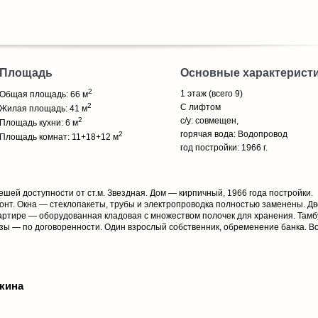
Площадь
Основные характерист
2
1 этаж (всего 9)
Общая площадь: 66 м
2
С лифтом
Жилая площадь: 41 м
2
с/у: совмещен,
Площадь кухни: 6 м
горячая вода: Водопровод
2
Площадь комнат: 11+18+12 м
год постройки: 1966 г.
 пешей доступности от ст.м. Звездная. Дом — кирпичный, 1966 года постройки.
онт. Окна — стеклопакеты, трубы и электропроводка полностью заменены. Дв
артире — оборудованная кладовая с множеством полочек для хранения. Тамб
зы — по договоренности. Один взрослый собственник, обременение банка. 
кина