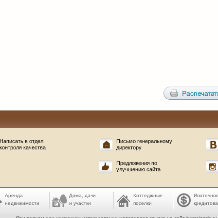
Написать в отдел
Письмо генеральному
контроля качества
директору
Предложения по
улучшению сайта
Аренда
Дома, дачи
Коттеджные
Ипотечно
недвижимости
и участки
поселки
кредитов