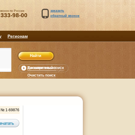
заказать
звонок по России
 333-98-00
обратный звонок
у
Регионам
Расширенный поиск
Дополнительно
уб.
Очистить поиск
 № 1-69876