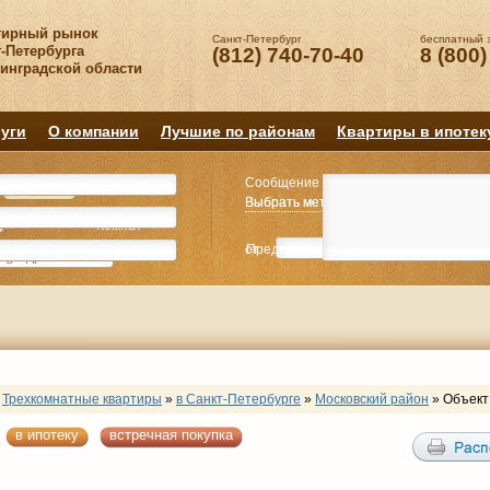
тирный рынок
Санкт-Петербург
бесплатный 
-Петербурга
(812) 740-70-40
8 (800)
нинградской области
уги
О компании
Лучшие по районам
Квартиры в ипотек
Сообщение
Квартиру
Квартиру
Выбрать метро
Выбрать метро
Выбрать район
Выбрать район
2
2
3
3
4+
4+
Комнат
Комнат
от
Предпочитаемая цена
до
руб.
р
Трехкомнатные квартиры
»
в Санкт-Петербурге
»
Московский район
»
Объект
в ипотеку
встречная покупка