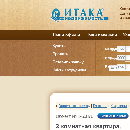
Квар
Санкт
и Ле
Наши офисы
Наши вакансии
Усл
Купить
Фамилия
Имя
Комнату
Комнату
Продать
Телефон
Имя
Студия
Студия
1
1
Оставить заявку
E-mail
Телефон
Найти сотрудника
«
Вернуться к поиску
|
Главная
»
Квартиры
»
только в итаке
Объект № 1-69876
3-комнатная квартира,