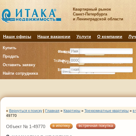
Квартирный рынок
Санкт-Петербурга
и Ленинградской области
Наши офисы
Наши вакансии
Услуги
О компании
Луч
Купить
Фамилия
Имя
Комнату
Комнату
Квартиру
Квартиру
Продать
Телефон
Имя
Студия
Студия
1
1
2
2
3
3
4+
4+
Комнат
Комнат
Оставить заявку
E-mail
Телефон
Найти сотрудника
«
Вернуться к поиску
|
Главная
»
Квартиры
»
Трехкомнатные квартиры
»
в
49770
в ипотеку
встречная покупка
Объект № 1-49770