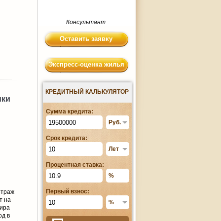
Консультант
Оставить заявку
Экспресс-оценка жилья
КРЕДИТНЫЙ КАЛЬКУЛЯТОР
ики
Сумма кредита:
Срок кредита:
Процентная ставка:
Первый взнос:
етраж
т на
тира
од в