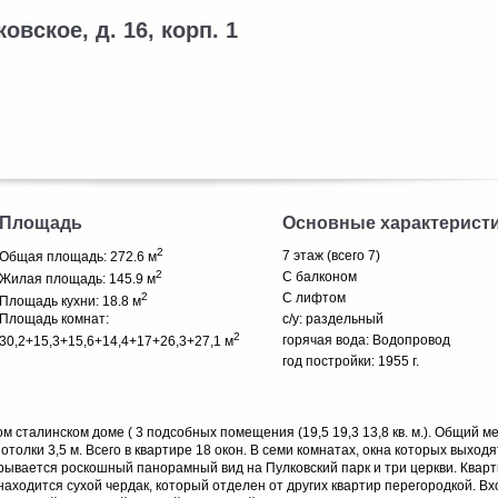
овское, д. 16, корп. 1
Площадь
Основные характерист
2
7 этаж (всего 7)
Общая площадь: 272.6 м
2
С балконом
Жилая площадь: 145.9 м
2
С лифтом
Площадь кухни: 18.8 м
Площадь комнат:
с/у: раздельный
2
горячая вода: Водопровод
30,2+15,3+15,6+14,4+17+26,3+27,1 м
год постройки: 1955 г.
м сталинском доме ( 3 подсобных помещения (19,5 19,3 13,8 кв. м.). Общий м
отолки 3,5 м. Всего в квартире 18 окон. В семи комнатах, окна которых выходя
крывается роскошный панорамный вид на Пулковский парк и три церкви. Квар
аходится сухой чердак, который отделен от других квартир перегородкой. Вх