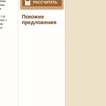
олнен
РАССЧИТАТЬ
лены
м
Похожие
т.д.
тро «
предложения
час
се