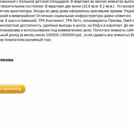
хоженный с большой детской площадкой. В квартире во многих комнатах вып
орительном состоянии. В квартире две кухни (10,6 кв.м. 8,2 кв.м.) . Установ
амятник архитектуры. Входы во двор дома оформлены красивыми арками. Рядо
азий в микрорайоне! Отличная социальная инфраструктура давно обжитого
ов, 9 школ и гимназий, ТРК Континент, ТРК Лето, гипермаркеты Призма, Окей и 
спортная доступность, удобные выезды в центр, на КАД и в аэропорт. До ме
планировка и использование под коммерческие цели. Почти все комнаты сей
ный доход (в месяц около 100000-1300000 руб., если сдавать все комнаты) В
му покупателю разумный торг.
тякова
а просмотр