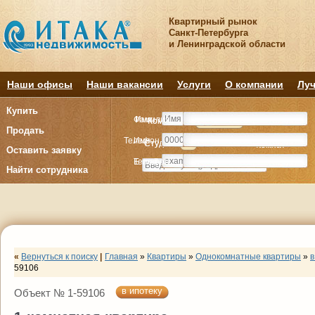
Квартирный рынок
Санкт-Петербурга
и Ленинградской области
Наши офисы
Наши вакансии
Услуги
О компании
Луч
Купить
Фамилия
Имя
Комнату
Комнату
Квартиру
Квартиру
Продать
Телефон
Имя
Студия
Студия
1
1
2
2
3
3
4+
4+
Комнат
Комнат
Оставить заявку
E-mail
Телефон
Найти сотрудника
«
Вернуться к поиску
|
Главная
»
Квартиры
»
Однокомнатные квартиры
»
в
59106
в ипотеку
Объект № 1-59106