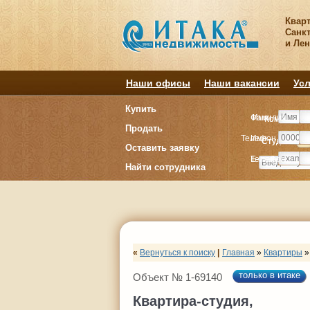
Квар
Санкт
и Ле
Наши офисы
Наши вакансии
Усл
Купить
Фамилия
Имя
Комнату
Комнату
Продать
Телефон
Имя
Студия
Студия
1
1
Оставить заявку
E-mail
Телефон
Найти сотрудника
«
Вернуться к поиску
|
Главная
»
Квартиры
»
только в итаке
Объект № 1-69140
Квартира-студия,