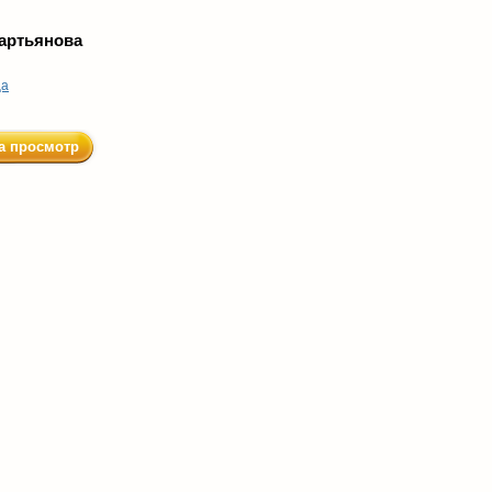
артьянова
ца
а просмотр