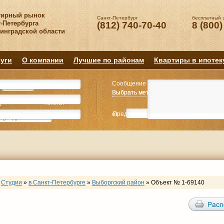
тирный рынок
Санкт-Петербург
бесплатный 
-Петербурга
(812) 740-70-40
8 (800)
нинградской области
уги
О компании
Лучшие по районам
Квартиры в ипотек
Сообщение
Квартиру
Квартиру
Выбрать метро
Выбрать метро
Выбрать район
Выбрать район
2
2
3
3
4+
4+
Комнат
Комнат
от
Предпочитаемая цена
до
руб.
р
Студии
»
в Санкт-Петербурге
»
Выборгский район
»
Объект № 1-69140