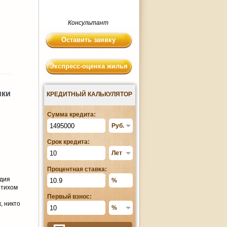
Консультант
Оставить заявку
Экспресс-оценка жилья
ики
КРЕДИТНЫЙ КАЛЬКУЛЯТОР
Сумма кредита:
Срок кредита:
Процентная ставка:
удия
 тихом
Первый взнос:
, никто