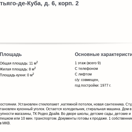
тьяго-де-Куба, д. 6, корп. 2
Площадь
Основные характерист
2
1 этаж (всего 9)
Общая площадь: 11 м
2
С телефоном
Жилая площадь: 8 м
2
С лифтом
Площадь кухни: 0 м
с/у: совмещен,
год постройки: 1977 г.
остоянии. Установлен стеклопакет ,натяжной потолок, новая сантехника. Ст
тановлен кухонный уголок. Остается холодильник, стиральная машина. Дом в
упности магазины, ТК Родео Драйв. Во дворе школы, детские сады, детские и
 пешком или 10 мин. транспортом. Документы готовы к продаже. 1 собственник
в МКВ.