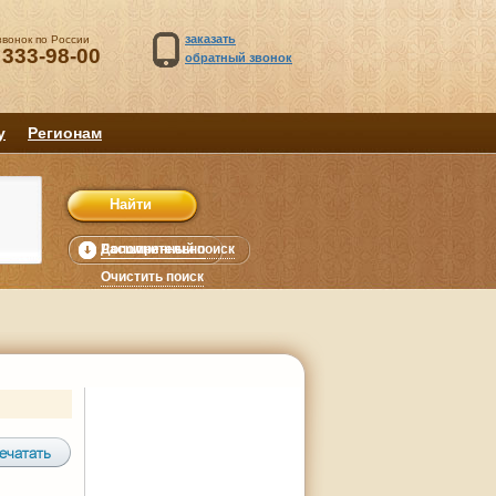
заказать
звонок по России
 333-98-00
обратный звонок
у
Регионам
Расширенный поиск
Дополнительно
уб.
Очистить поиск