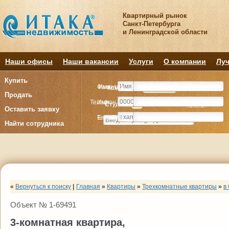
Квартирный рынок
Санкт-Петербурга
и Ленинградской области
Наши офисы
Наши вакансии
Услуги
О компании
Луч
Купить
Фамилия
Имя
Комнату
Комнату
Квартиру
Квартиру
Продать
Телефон
Имя
Студия
Студия
1
1
2
2
3
3
4+
4+
Комнат
Комнат
Оставить заявку
E-mail
Телефон
Найти сотрудника
«
Вернуться к поиску
|
Главная
»
Квартиры
»
Трехкомнатные квартиры
»
в
Объект № 1-69491
3-комнатная квартира,