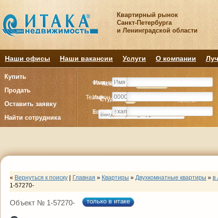
Квартирный рынок
Санкт-Петербурга
и Ленинградской области
Наши офисы
Наши вакансии
Услуги
О компании
Луч
Купить
Фамилия
Имя
Комнату
Комнату
Квартиру
Квартиру
Продать
Телефон
Имя
Студия
Студия
1
1
2
2
3
3
4+
4+
Комнат
Комнат
Оставить заявку
E-mail
Телефон
Найти сотрудника
«
Вернуться к поиску
|
Главная
»
Квартиры
»
Двухкомнатные квартиры
»
в
1-57270-
только в итаке
Объект № 1-57270-