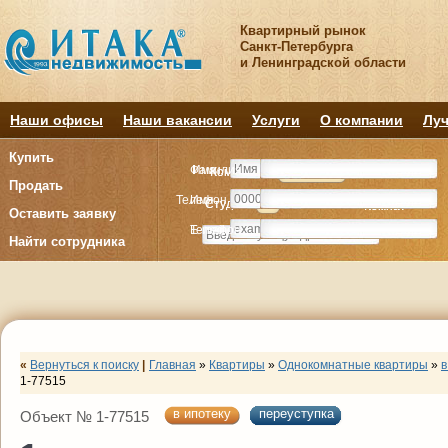
Квартирный рынок
Санкт-Петербурга
и Ленинградской области
Наши офисы
Наши вакансии
Услуги
О компании
Луч
Купить
Фамилия
Имя
Комнату
Комнату
Квартиру
Квартиру
Продать
Телефон
Имя
Студия
Студия
1
1
2
2
3
3
4+
4+
Комнат
Комнат
Оставить заявку
E-mail
Телефон
Найти сотрудника
«
Вернуться к поиску
|
Главная
»
Квартиры
»
Однокомнатные квартиры
»
в
1-77515
в ипотеку
переуступка
Объект № 1-77515