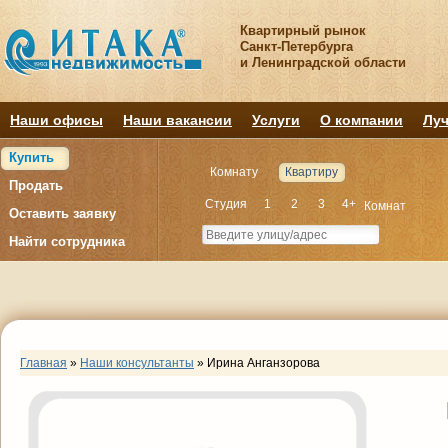
Квартирный рынок
Санкт-Петербурга
и Ленинградской области
Наши офисы
Наши вакансии
Услуги
О компании
Луч
Купить
Комнату
Квартиру
Продать
Студия
1
2
3
4+
Комнат
Оставить заявку
Найти сотрудника
Главная
»
Наши консультанты
»
Ирина Анганзорова