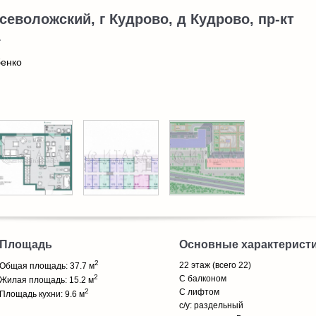
севоложский, г Кудрово, д Кудрово, пр-кт
1
енко
Площадь
Основные характерист
2
22 этаж (всего 22)
Общая площадь: 37.7 м
2
С балконом
Жилая площадь: 15.2 м
2
С лифтом
Площадь кухни: 9.6 м
с/у: раздельный