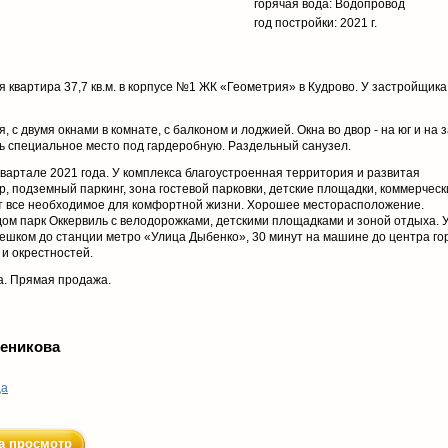
горячая вода: Водопровод
год постройки: 2021 г.
квартира 37,7 кв.м. в корпусе №1 ЖК «Геометрия» в Кудрово. У застройщика
с двумя окнами в комнате, с балконом и лоджией. Окна во двор - на юг и на з
есть специальное место под гардеробную. Раздельный санузел.
квартале 2021 года. У комплекса благоустроенная территория и развитая
, подземный паркинг, зона гостевой парковки, детские площадки, коммерческ
ет все необходимое для комфортной жизни. Хорошее месторасположение.
дом парк Оккервиль с велодорожками, детскими площадками и зоной отдыха. 
пешком до станции метро «Улица Дыбенко», 30 минут на машине до центра го
 и окрестностей.
а. Прямая продажа.
ченикова
ца
а просмотр