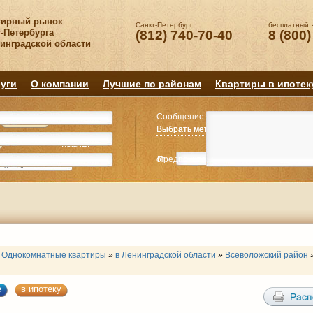
тирный рынок
Санкт-Петербург
бесплатный 
-Петербурга
(812) 740-70-40
8 (800)
нинградской области
уги
О компании
Лучшие по районам
Квартиры в ипотек
Сообщение
Квартиру
Квартиру
Выбрать метро
Выбрать метро
Выбрать район
Выбрать район
2
2
3
3
4+
4+
Комнат
Комнат
от
Предпочитаемая цена
до
руб.
р
Однокомнатные квартиры
»
в Ленинградской области
»
Всеволожский район
е
в ипотеку