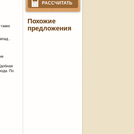
РАССЧИТАТЬ
Похожие
 таких
предложения
апад. .
ие
Удобная
рода. По