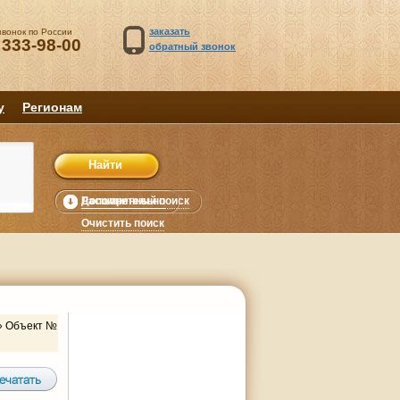
заказать
звонок по России
 333-98-00
обратный звонок
у
Регионам
Расширенный поиск
Дополнительно
уб.
Очистить поиск
»
Объект №