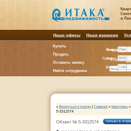
Квар
Санкт
и Ле
Наши офисы
Наши вакансии
Усл
Купить
Фамилия
Имя
Комнату
Комнату
Продать
Телефон
Имя
Студия
Студия
1
1
Оставить заявку
E-mail
Телефон
Найти сотрудника
«
Вернуться к поиску
|
Главная
»
Квартиры
»
5-3312574
только в итак
Объект № 5-3312574