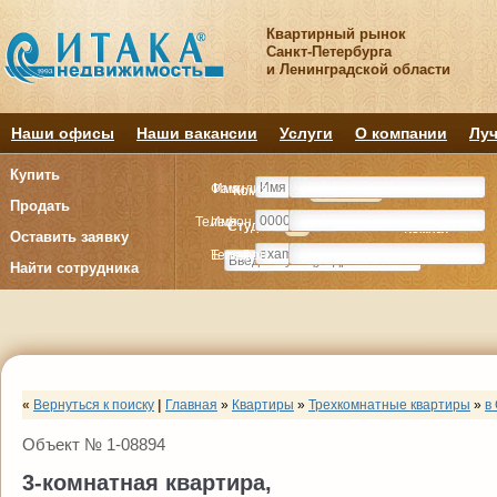
Квартирный рынок
Санкт-Петербурга
и Ленинградской области
Наши офисы
Наши вакансии
Услуги
О компании
Луч
Купить
Фамилия
Имя
Комнату
Комнату
Квартиру
Квартиру
Продать
Телефон
Имя
Студия
Студия
1
1
2
2
3
3
4+
4+
Комнат
Комнат
Оставить заявку
E-mail
Телефон
Найти сотрудника
«
Вернуться к поиску
|
Главная
»
Квартиры
»
Трехкомнатные квартиры
»
в
Объект № 1-08894
3-комнатная квартира,