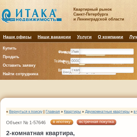
Квартирный рынок
Санкт-Петербурга
и Ленинградской области
Наши офисы
Наши вакансии
Услуги
О компании
Луч
Купить
Фамилия
Имя
Комнату
Комнату
Квартиру
Квартиру
Продать
Телефон
Имя
Студия
Студия
1
1
2
2
3
3
4+
4+
Комнат
Комнат
Оставить заявку
E-mail
Телефон
Найти сотрудника
«
Вернуться к поиску
|
Главная
»
Квартиры
»
Двухкомнатные квартиры
»
в
в ипотеку
встречная покупка
Объект № 1-57646
2-комнатная квартира,