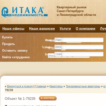
Квартирный рынок
Санкт-Петербурга
и Ленинградской области
Наши офисы
Наши вакансии
Услуги
О компании
Луч
Купить
Фамилия
Имя
Комнату
Комнату
Квартиру
Квартиру
Продать
Телефон
Имя
Студия
Студия
1
1
2
2
3
3
4+
4+
Комнат
Комнат
Оставить заявку
E-mail
Телефон
Найти сотрудника
«
Вернуться к поиску
|
Главная
»
Квартиры
»
Трехкомнатные квартиры
»
в
79239
в ипотеку
Объект № 1-79239