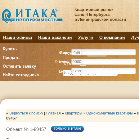
Квартирный рынок
Санкт-Петербурга
и Ленинградской области
Наши офисы
Наши вакансии
Услуги
О компании
Луч
Купить
Фамилия
Имя
Комнату
Комнату
Квартиру
Квартиру
Продать
Телефон
Имя
Студия
Студия
1
1
2
2
3
3
4+
4+
Комнат
Комнат
Оставить заявку
E-mail
Телефон
Найти сотрудника
«
Вернуться к поиску
|
Главная
»
Квартиры
»
Однокомнатные квартиры
»
в
89457
только в итаке
Объект № 1-89457