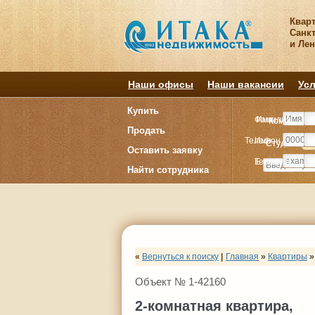
Квар
Санкт
и Ле
Наши офисы
Наши вакансии
Усл
Купить
Фамилия
Имя
Комнату
Комнату
Продать
Телефон
Имя
Студия
Студия
1
1
Оставить заявку
E-mail
Телефон
Найти сотрудника
«
Вернуться к поиску
|
Главная
»
Квартиры
»
Объект № 1-42160
2-комнатная квартира,