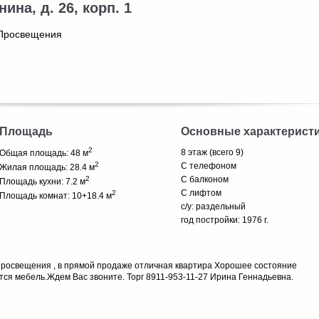
ина, д. 26, корп. 1
 Просвещения
Площадь
Основные характерист
2
8 этаж (всего 9)
Общая площадь: 48 м
2
С телефоном
Жилая площадь: 28.4 м
2
С балконом
Площадь кухни: 7.2 м
С лифтом
2
Площадь комнат: 10+18.4 м
с/у: раздельный
год постройки: 1976 г.
Просвещения , в прямой продаже отличная квартира Хорошее состояние
ся мебель.Ждем Вас звоните. Торг 8911-953-11-27 Ирина Геннадьевна.