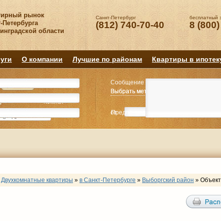
тирный рынок
Санкт-Петербург
бесплатный 
-Петербурга
(812) 740-70-40
8 (800)
нинградской области
уги
О компании
Лучшие по районам
Квартиры в ипотек
Сообщение
Квартиру
Квартиру
Выбрать метро
Выбрать метро
Выбрать район
Выбрать район
2
2
3
3
4+
4+
Комнат
Комнат
от
Предпочитаемая цена
до
руб.
р
Двухкомнатные квартиры
»
в Санкт-Петербурге
»
Выборгский район
»
Объект