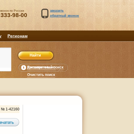
заказать
звонок по России
 333-98-00
обратный звонок
у
Регионам
Расширенный поиск
Дополнительно
уб.
Очистить поиск
 № 1-42160