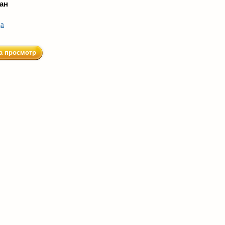
ан
ца
а просмотр