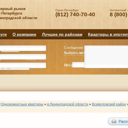
тирный рынок
Санкт-Петербург
бесплатный 
-Петербурга
(812) 740-70-40
8 (800)
нинградской области
уги
О компании
Лучшие по районам
Квартиры в ипотек
Сообщение
Квартиру
Квартиру
Выбрать метро
Выбрать метро
Выбрать район
Выбрать район
2
2
3
3
4+
4+
Комнат
Комнат
от
Предпочитаемая цена
до
руб.
р
Однокомнатные квартиры
»
в Ленинградской области
»
Всеволожский район