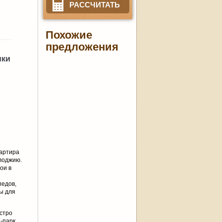
РАССЧИТАТЬ
Похожие
предложения
ики
вартира
 лоджию.
ои в
педов,
ы для
ыстро
-парк.