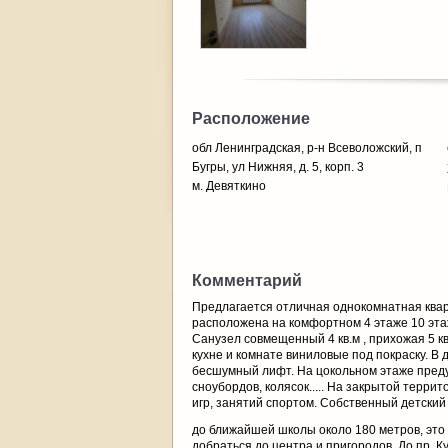
Расположение
обл Ленинградская, р-н Всеволожский, п
Бугры, ул Нижняя, д. 5, корп. 3
м. Девяткино
Комментарий
Предлагается отличная однокомнатная кварт
расположена на комфортном 4 этаже 10 этажн
Санузел совмещенный 4 кв.м , прихожая 5 кв
кухне и комнате виниловые под покраску. 
бесшумный лифт. На цокольном этаже пред
сноубордов, колясок..... На закрытой тер
игр, занятий спортом. Собственный детский 
до ближайшей школы около 180 метров, это 
добраться до центра и пригородов. До пр. К