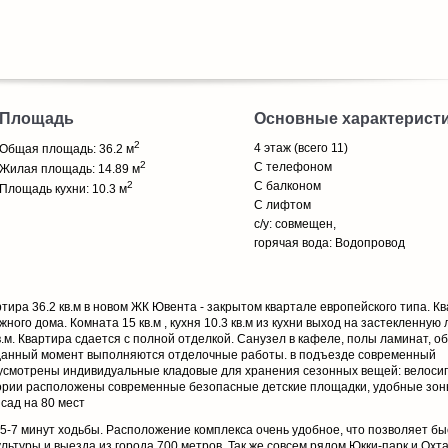
Площадь
Основные характерист
2
4 этаж (всего 11)
Общая площадь: 36.2 м
2
С телефоном
Жилая площадь: 14.89 м
2
С балконом
Площадь кухни: 10.3 м
С лифтом
с/у: совмещен,
горячая вода: Водопровод
ира 36.2 кв.м в новом ЖК Ювента - закрытом квартале европейского типа. К
ого дома. Комната 15 кв.м , кухня 10.3 кв.м из кухни выход на застекленную
.м. Квартира сдается с полной отделкой. Санузел в кафеле, полы ламинат, об
В данный момент выполняются отделочные работы. в подъезде современный
усмотрены индивидуальные кладовые для хранения сезонных вещей: велоси
ритории расположены современные безопасные детские площадки, удобные зон
сад на 80 мест
5-7 минут ходьбы. Расположение комплекса очень удобное, что позволяет б
ультуры и выезда из города 700 метров. Так же совсем рядом Юкки-парк и Охта