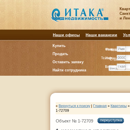
Квар
Санкт
и Ле
Наши офисы
Наши вакансии
Усл
Купить
Фамилия
Имя
Комнату
Комнату
Продать
Телефон
Имя
Студия
Студия
1
1
Оставить заявку
E-mail
Телефон
Найти сотрудника
«
Вернуться к поиску
|
Главная
»
Квартиры
»
1-72709
переуступка
Объект № 1-72709