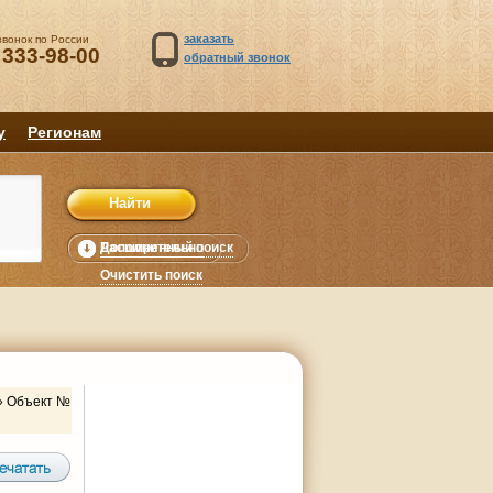
заказать
звонок по России
 333-98-00
обратный звонок
у
Регионам
Расширенный поиск
Дополнительно
уб.
Очистить поиск
»
Объект №