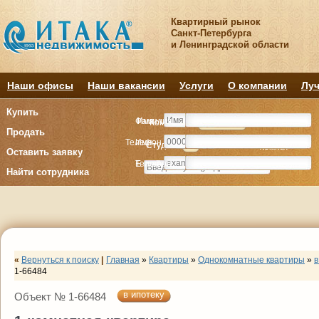
Квартирный рынок
Санкт-Петербурга
и Ленинградской области
Наши офисы
Наши вакансии
Услуги
О компании
Луч
Купить
Фамилия
Имя
Комнату
Комнату
Квартиру
Квартиру
Продать
Телефон
Имя
Студия
Студия
1
1
2
2
3
3
4+
4+
Комнат
Комнат
Оставить заявку
E-mail
Телефон
Найти сотрудника
«
Вернуться к поиску
|
Главная
»
Квартиры
»
Однокомнатные квартиры
»
в
1-66484
в ипотеку
Объект № 1-66484