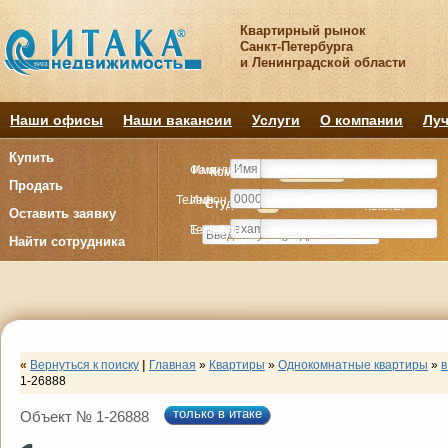
Квартирный рынок
Санкт-Петербурга
и Ленинградской области
Наши офисы
Наши вакансии
Услуги
О компании
Луч
Купить
Фамилия
Имя
Комнату
Комнату
Квартиру
Квартиру
Продать
Телефон
Имя
Студия
Студия
1
1
2
2
3
3
4+
4+
Комнат
Комнат
Оставить заявку
E-mail
Телефон
Найти сотрудника
«
Вернуться к поиску
|
Главная
»
Квартиры
»
Однокомнатные квартиры
»
в
1-26888
только в итаке
Объект № 1-26888