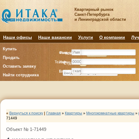
Квартирный рынок
Санкт-Петербурга
и Ленинградской области
Наши офисы
Наши вакансии
Услуги
О компании
Луч
Купить
Фамилия
Имя
Комнату
Комнату
Квартиру
Квартиру
Продать
Телефон
Имя
Студия
Студия
1
1
2
2
3
3
4+
4+
Комнат
Комнат
Оставить заявку
E-mail
Телефон
Найти сотрудника
«
Вернуться к поиску
|
Главная
»
Квартиры
»
Многокомнатные квартиры
»
71449
Объект № 1-71449