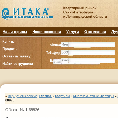
Квартирный рынок
Санкт-Петербурга
и Ленинградской области
Наши офисы
Наши вакансии
Услуги
О компании
Луч
Купить
Фамилия
Имя
Комнату
Комнату
Квартиру
Квартиру
Продать
Телефон
Имя
Студия
Студия
1
1
2
2
3
3
4+
4+
Комнат
Комнат
Оставить заявку
E-mail
Телефон
Найти сотрудника
«
Вернуться к поиску
|
Главная
»
Квартиры
»
Многокомнатные квартиры
»
68926
Объект № 1-68926