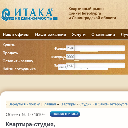
Квартирный рынок
Санкт-Петербурга
и Ленинградской области
Наши офисы
Наши вакансии
Услуги
О компании
Луч
Купить
Фамилия
Имя
Комнату
Комнату
Квартиру
Квартиру
Продать
Телефон
Имя
Студия
Студия
1
1
2
2
3
3
4+
4+
Комнат
Комнат
Оставить заявку
E-mail
Телефон
Найти сотрудника
«
Вернуться к поиску
|
Главная
»
Квартиры
»
Студии
»
в Санкт-Петербурге
только в итаке
Объект № 1-74610--
Квартира-студия,