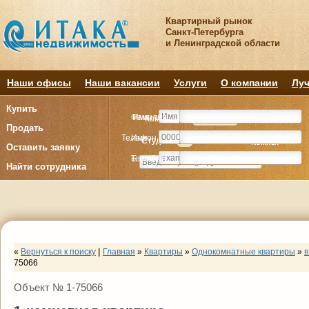
Квартирный рынок
Санкт-Петербурга
и Ленинградской области
Наши офисы
Наши вакансии
Услуги
О компании
Луч
Купить
Фамилия
Имя
Комнату
Комнату
Квартиру
Квартиру
Продать
Телефон
Имя
Студия
Студия
1
1
2
2
3
3
4+
4+
Комнат
Комнат
Оставить заявку
E-mail
Телефон
Найти сотрудника
«
Вернуться к поиску
|
Главная
»
Квартиры
»
Однокомнатные квартиры
»
в
75066
Объект № 1-75066