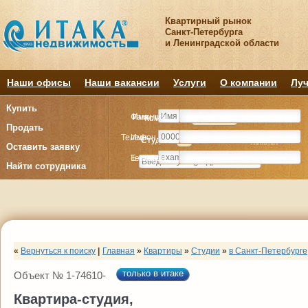
Квартирный рынок
Санкт-Петербурга
и Ленинградской области
Наши офисы
Наши вакансии
Услуги
О компании
Луч
Купить
Фамилия
Имя
Комнату
Комнату
Квартиру
Квартиру
Продать
Телефон
Имя
Студия
Студия
1
1
2
2
3
3
4+
4+
Комнат
Комнат
Оставить заявку
E-mail
Телефон
Найти сотрудника
«
Вернуться к поиску
|
Главная
»
Квартиры
»
Студии
»
в Санкт-Петербурге
только в итаке
Объект № 1-74610-
Квартира-студия,