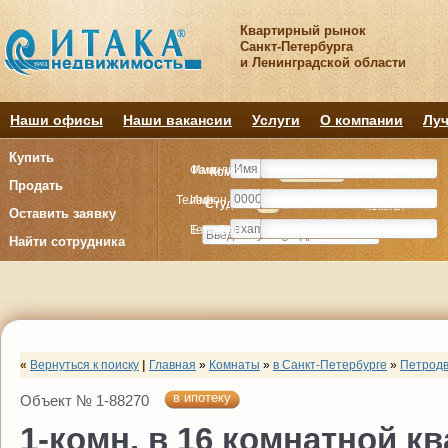
Квартирный рынок
Санкт-Петербурга
и Ленинградской области
Наши офисы
Наши вакансии
Услуги
О компании
Луч
Купить
Фамилия
Имя
Комнату
Комнату
Квартиру
Квартиру
Продать
Телефон
Имя
Студия
Студия
1
1
2
2
3
3
4+
4+
Комнат
Комнат
Оставить заявку
E-mail
Телефон
Найти сотрудника
«
Вернуться к поиску
|
Главная
»
Комнаты
»
в Санкт-Петербурге
»
Петродв
в ипотеку
Объект № 1-88270
1-комн. в 16 комнатной кв