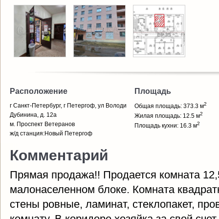
Расположение
Площадь
2
г Санкт-Петербург, г Петергоф, ул Володи
Общая площадь: 373.3 м
2
Дубинина, д. 12а
Жилая площадь: 12.5 м
м. Проспект Ветеранов
2
Площадь кухни: 16.3 м
ж/д станция:Новый Петергоф
Комментарий
Прямая продажа!! Продается комната 12,5
малонаселенном блоке. Комната квадратн
стены ровные, ламинат, стеклопакет, про
комнату. В коридоре хозяйка за свой счет