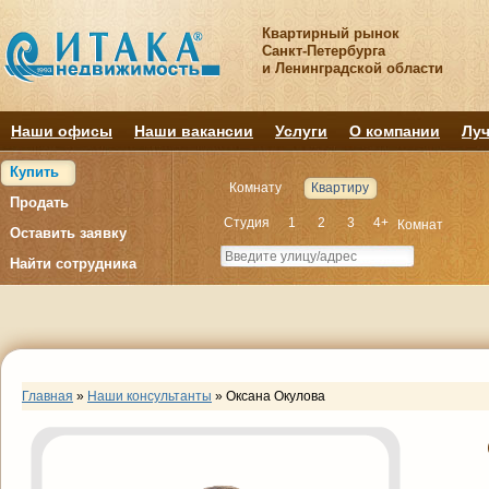
Квартирный рынок
Санкт-Петербурга
и Ленинградской области
Наши офисы
Наши вакансии
Услуги
О компании
Луч
Купить
Комнату
Квартиру
Продать
Студия
1
2
3
4+
Комнат
Оставить заявку
Найти сотрудника
Главная
»
Наши консультанты
»
Оксана Окулова