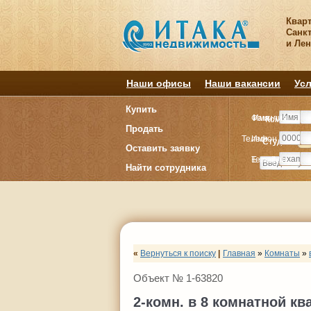
Квар
Санкт
и Ле
Наши офисы
Наши вакансии
Усл
Купить
Фамилия
Имя
Комнату
Комнату
Продать
Телефон
Имя
Студия
Студия
1
1
Оставить заявку
E-mail
Телефон
Найти сотрудника
«
Вернуться к поиску
|
Главная
»
Комнаты
»
Объект № 1-63820
2-комн. в 8 комнатной кв