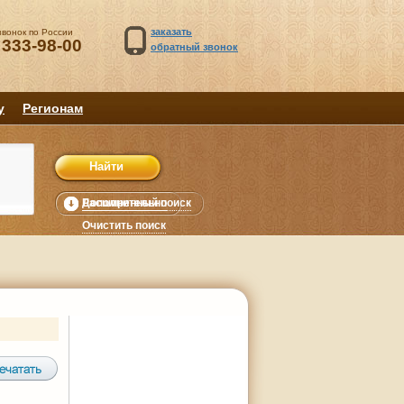
заказать
звонок по России
 333-98-00
обратный звонок
у
Регионам
Расширенный поиск
Дополнительно
уб.
Очистить поиск