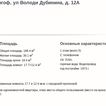
ергоф, ул Володи Дубинина, д. 12А
Площадь
Основные характерист
2
1 этаж (всего 5)
Общая площадь: 186.4 м
2
С телефоном
Жилая площадь: 30.1 м
2
с/у: 2с/уз,
Площадь кухни: 16.4 м
горячая вода: Водопровод
2
Площадь комнат: 17.7+12.4 м
год постройки: 1973 г.
анные комнаты 17.7 и 12.4 кв.м. с городской пропиской.
 однокомнатной квартиры, плюс места общего пользования (место на кухне, 
).