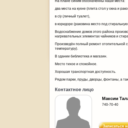
На плане синим обозначенны наши места:
два места на кухне (плита стол у окна и рако
в с/у (личный туалет),
в коридоре (раковина место под стиральную 
Водоснабжение домов этого района произво
нагревательных элементах чайников и стир
Произведён полный ремонт отопительной с
температуру).
В здании библиотека и магазин.
Место тихое и спокойное.
Хорошая транспортная доступность.
Рядом парки, пруды, дворцы, фонтаны, а так
Контактное лицо
Максим Тал
740-70-40
Записаться н