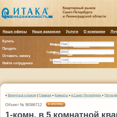
Квартирный рынок
Санкт-Петербурга
и Ленинградской области
Наши офисы
Наши вакансии
Услуги
О компании
Луч
Купить
Фамилия
Имя
Комнату
Комнату
Квартиру
Квартиру
Продать
Телефон
Имя
Студия
Студия
1
1
2
2
3
3
4+
4+
Комнат
Комнат
Оставить заявку
E-mail
Телефон
Найти сотрудника
«
Вернуться к поиску
|
Главная
»
Комнаты
»
в Санкт-Петербурге
»
Петродв
в ипотеку
Объект № 98386712
1-комн. в 5 комнатной ква