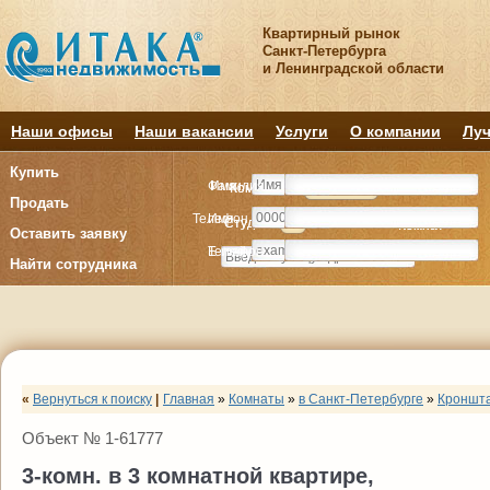
Квартирный рынок
Санкт-Петербурга
и Ленинградской области
Наши офисы
Наши вакансии
Услуги
О компании
Луч
Купить
Фамилия
Имя
Комнату
Комнату
Квартиру
Квартиру
Продать
Телефон
Имя
Студия
Студия
1
1
2
2
3
3
4+
4+
Комнат
Комнат
Оставить заявку
E-mail
Телефон
Найти сотрудника
«
Вернуться к поиску
|
Главная
»
Комнаты
»
в Санкт-Петербурге
»
Кроншта
Объект № 1-61777
3-комн. в 3 комнатной квартире,