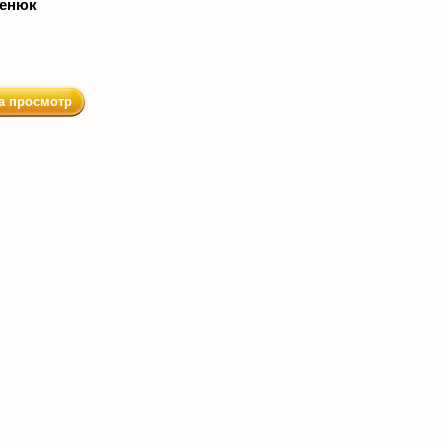
менюк
а просмотр