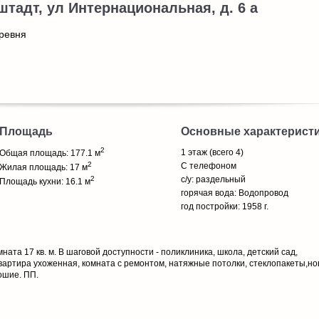
нштадт, ул Интернациональная, д. 6 а
ревня
Площадь
Основные характерист
2
1 этаж (всего 4)
Общая площадь: 177.1 м
2
С телефоном
Жилая площадь: 17 м
2
с/у: раздельный
Площадь кухни: 16.1 м
горячая вода: Водопровод
год постройки: 1958 г.
ната 17 кв. м. В шаговой доступности - поликлиника, школа, детский сад,
вартира ухоженная, комната с ремонтом, натяжные потолки, стеклопакеты,но
ошие. ПП.