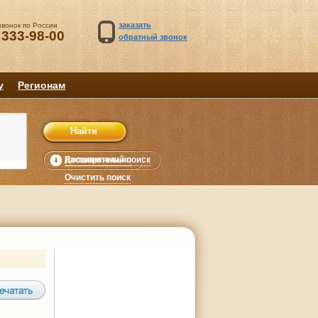
заказать
звонок по России
 333-98-00
обратный звонок
у
Регионам
Расширенный поиск
Дополнительно
уб.
Очистить поиск