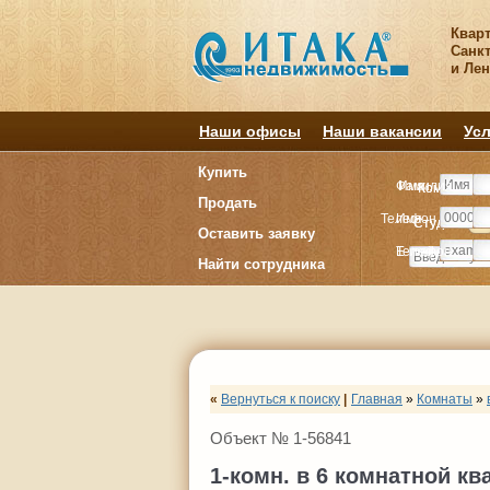
Квар
Санкт
и Ле
Наши офисы
Наши вакансии
Усл
Купить
Фамилия
Имя
Комнату
Комнату
Продать
Телефон
Имя
Студия
Студия
1
1
Оставить заявку
E-mail
Телефон
Найти сотрудника
«
Вернуться к поиску
|
Главная
»
Комнаты
»
Объект № 1-56841
1-комн. в 6 комнатной кв