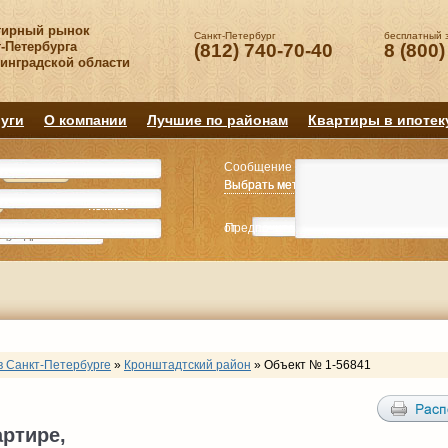
тирный рынок
Санкт-Петербург
бесплатный 
-Петербурга
(812) 740-70-40
8 (800)
нинградской области
уги
О компании
Лучшие по районам
Квартиры в ипотек
Сообщение
Квартиру
Квартиру
Выбрать метро
Выбрать метро
Выбрать район
Выбрать район
2
2
3
3
4+
4+
Комнат
Комнат
от
Предпочитаемая цена
до
руб.
р
в Санкт-Петербурге
»
Кронштадтский район
»
Объект № 1-56841
артире,