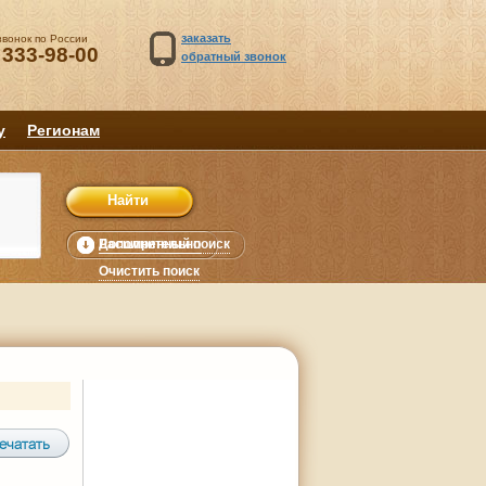
заказать
звонок по России
 333-98-00
обратный звонок
у
Регионам
Расширенный поиск
Дополнительно
уб.
Очистить поиск