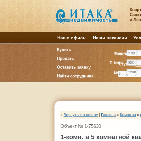
Квар
Санкт
и Ле
Наши офисы
Наши вакансии
Усл
Купить
Фамилия
Имя
Комнату
Комнату
Продать
Телефон
Имя
Студия
Студия
1
1
Оставить заявку
E-mail
Телефон
Найти сотрудника
«
Вернуться к поиску
|
Главная
»
Комнаты
»
Объект № 1-75630
1-комн. в 5 комнатной кв