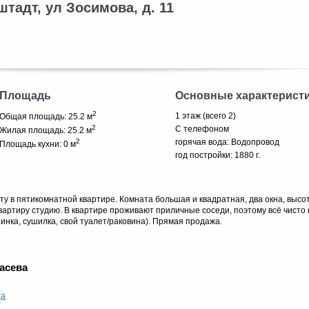
штадт, ул Зосимова, д. 11
Площадь
Основные характерист
2
1 этаж (всего 2)
Общая площадь: 25.2 м
2
С телефоном
Жилая площадь: 25.2 м
2
горячая вода: Водопровод
Площадь кухни: 0 м
год постройки: 1880 г.
ту в пятикомнатной квартире. Комната большая и квадратная, два окна, высо
артиру студию. В квартире проживают приличные соседи, поэтому всё чисто 
инка, сушилка, свой туалет/раковина). Прямая продажа.
асева
ца