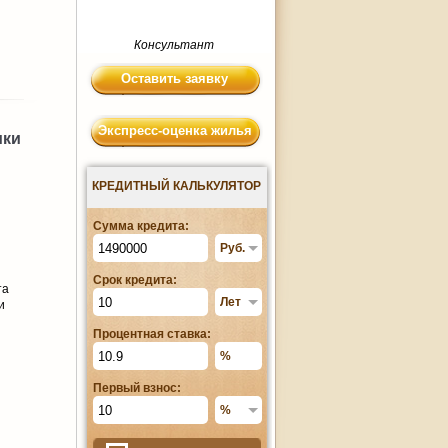
Консультант
Оставить заявку
Экспресс-оценка жилья
ики
КРЕДИТНЫЙ КАЛЬКУЛЯТОР
Сумма кредита:
Срок кредита:
та
и
Процентная ставка:
Первый взнос: