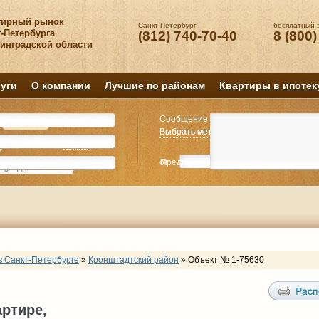
тирный рынок
Санкт-Петербург
бесплатный 
-Петербурга
(812) 740-70-40
8 (800)
нинградской области
уги
О компании
Лучшие по районам
Квартиры в ипотек
Сообщение
Квартиру
Квартиру
Выбрать метро
Выбрать метро
Выбрать район
Выбрать район
2
2
3
3
4+
4+
Комнат
Комнат
от
Предпочитаемая цена
до
руб.
р
в Санкт-Петербурге
»
Кронштадтский район
»
Объект № 1-75630
артире,