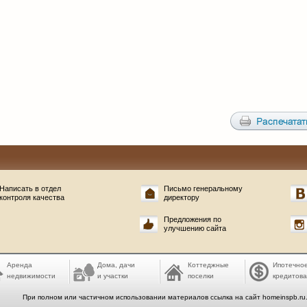
Написать в отдел
Письмо генеральному
контроля качества
директору
Предложения по
улучшению сайта
Аренда
Дома, дачи
Коттеджные
Ипотечно
недвижимости
и участки
поселки
кредитов
При полном или частичном использовании материалов ссылка на сайт homeinspb.ru