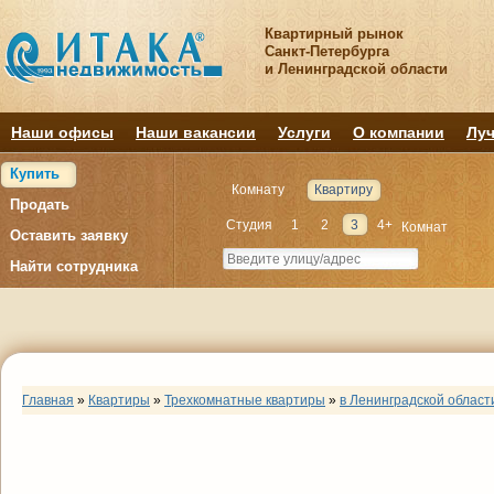
Квартирный рынок
Санкт-Петербурга
и Ленинградской области
Наши офисы
Наши вакансии
Услуги
О компании
Луч
Купить
Комнату
Квартиру
Продать
Студия
1
2
3
4+
Комнат
Оставить заявку
Найти сотрудника
Главная
»
Квартиры
»
Трехкомнатные квартиры
»
в Ленинградской област