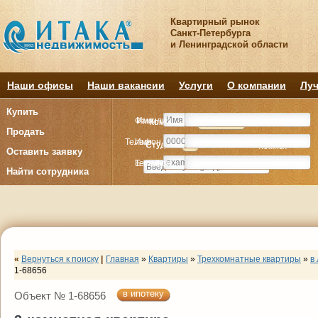
Квартирный рынок
Санкт-Петербурга
и Ленинградской области
Наши офисы
Наши вакансии
Услуги
О компании
Луч
Купить
Фамилия
Имя
Комнату
Комнату
Квартиру
Квартиру
Продать
Телефон
Имя
Студия
Студия
1
1
2
2
3
3
4+
4+
Комнат
Комнат
Оставить заявку
E-mail
Телефон
Найти сотрудника
«
Вернуться к поиску
|
Главная
»
Квартиры
»
Трехкомнатные квартиры
»
в
1-68656
в ипотеку
Объект № 1-68656