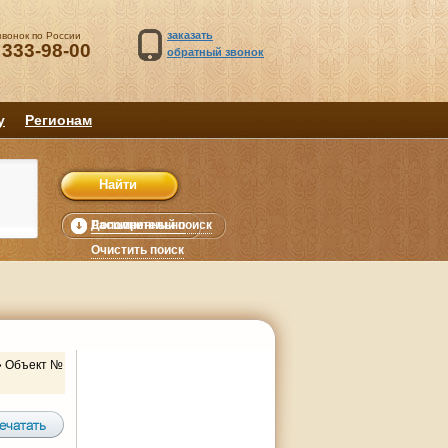
заказать
звонок по России
 333-98-00
обратный звонок
у
Регионам
Расширенный поиск
Дополнительно
уб.
Очистить поиск
»
Объект №