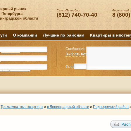
тирный рынок
Санкт-Петербург
бесплатный 
-Петербурга
(812) 740-70-40
8 (800)
нинградской области
уги
О компании
Лучшие по районам
Квартиры в ипотек
Сообщение
Квартиру
Квартиру
Выбрать метро
Выбрать метро
Выбрать район
Выбрать район
2
2
3
3
4+
4+
Комнат
Комнат
от
Предпочитаемая цена
до
руб.
р
Трехкомнатные квартиры
»
в Ленинградской области
»
Подпорожский район