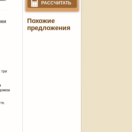
РАССЧИТАТЬ
Похожие
ики
предложения
 три
м
 домом
те.