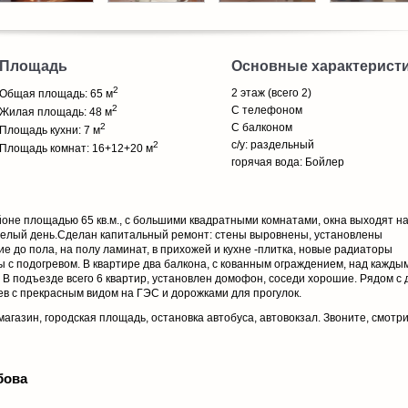
Площадь
Основные характерист
2
2 этаж (всего 2)
Общая площадь: 65 м
2
С телефоном
Жилая площадь: 48 м
2
С балконом
Площадь кухни: 7 м
с/у: раздельный
2
Площадь комнат: 16+12+20 м
горячая вода: Бойлер
оне площадью 65 кв.м., с большими квадратными комнатами, окна выходят на
 целый день.Сделан капитальный ремонт: стены выровнены, установлены
е до пола, на полу ламинат, в прихожей и кухне -плитка, новые радиаторы
ы с подогревом. В квартире два балкона, с кованным ограждением, над кажды
 В подъезде всего 6 квартир, установлен домофон, соседи хорошие. Рядом с
ев с прекрасным видом на ГЭС и дорожками для прогулок.
магазин, городская площадь, остановка автобуса, автовокзал. Звоните, смотри
бова