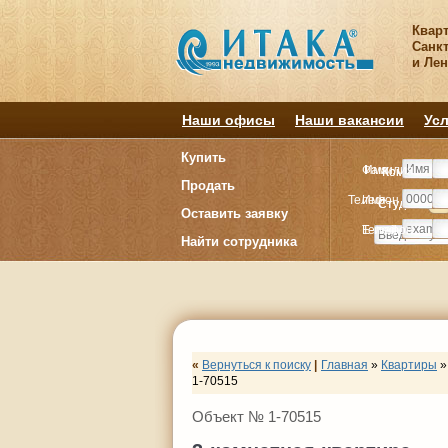
Квар
Санкт
и Ле
Наши офисы
Наши вакансии
Усл
Купить
Фамилия
Имя
Комнату
Комнату
Продать
Телефон
Имя
Студия
Студия
1
1
Оставить заявку
E-mail
Телефон
Найти сотрудника
«
Вернуться к поиску
|
Главная
»
Квартиры
»
1-70515
Объект № 1-70515