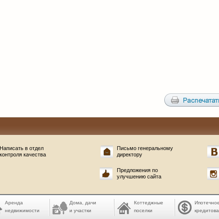
Написать в отдел
Письмо генеральному
контроля качества
директору
Предложения по
улучшению сайта
Аренда
Дома, дачи
Коттеджные
Ипотечно
недвижимости
и участки
поселки
кредитов