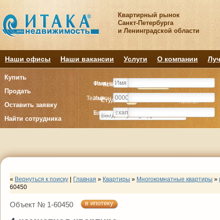
Квартирный рынок
Санкт-Петербурга
и Ленинградской области
Наши офисы
Наши вакансии
Услуги
О компании
Луч
Купить
Фамилия
Имя
Комнату
Комнату
Квартиру
Квартиру
Продать
Телефон
Имя
Студия
Студия
1
1
2
2
3
3
4+
4+
Комнат
Комнат
Оставить заявку
E-mail
Телефон
Найти сотрудника
«
Вернуться к поиску
|
Главная
»
Квартиры
»
Многокомнатные квартиры
»
60450
в ипотеку
Объект № 1-60450