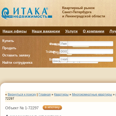
Квартирный рынок
Санкт-Петербурга
и Ленинградской области
Наши офисы
Наши вакансии
Услуги
О компании
Луч
Купить
Фамилия
Имя
Комнату
Комнату
Квартиру
Квартиру
Продать
Телефон
Имя
Студия
Студия
1
1
2
2
3
3
4+
4+
Комнат
Комнат
Оставить заявку
E-mail
Телефон
Найти сотрудника
«
Вернуться к поиску
|
Главная
»
Квартиры
»
Многокомнатные квартиры
»
72297
в ипотеку
Объект № 1-72297