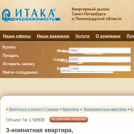
Квартирный рынок
Санкт-Петербурга
и Ленинградской области
Наши офисы
Наши вакансии
Услуги
О компании
Луч
Купить
Фамилия
Имя
Комнату
Комнату
Квартиру
Квартиру
Продать
Телефон
Имя
Студия
Студия
1
1
2
2
3
3
4+
4+
Комнат
Комнат
Оставить заявку
E-mail
Телефон
Найти сотрудника
«
Вернуться к поиску
|
Главная
»
Квартиры
»
Трехкомнатные квартиры
»
в
встречная покупка
Объект № 1-58908
3-комнатная квартира,