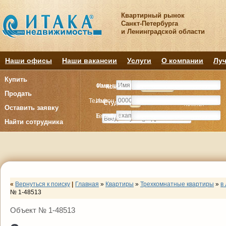
Квартирный рынок
Санкт-Петербурга
и Ленинградской области
Наши офисы
Наши вакансии
Услуги
О компании
Луч
Купить
Фамилия
Имя
Комнату
Комнату
Квартиру
Квартиру
Продать
Телефон
Имя
Студия
Студия
1
1
2
2
3
3
4+
4+
Комнат
Комнат
Оставить заявку
E-mail
Телефон
Найти сотрудника
«
Вернуться к поиску
|
Главная
»
Квартиры
»
Трехкомнатные квартиры
»
в
№ 1-48513
Объект № 1-48513