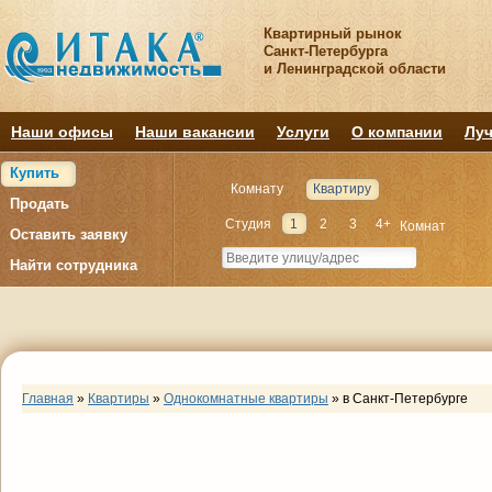
Квартирный рынок
Санкт-Петербурга
и Ленинградской области
Наши офисы
Наши вакансии
Услуги
О компании
Луч
Купить
Комнату
Квартиру
Продать
Студия
1
2
3
4+
Комнат
Оставить заявку
Найти сотрудника
Главная
»
Квартиры
»
Однокомнатные квартиры
»
в Санкт-Петербурге