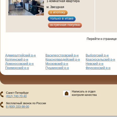
1-комнатная квартира
м. Звездная
в ипотеку
только в итаке
встречная покупка
Перейти к странице
Адмиралтейский р-н
Василеостровский р-н
Выборгский р-н
Колпинский р-н
Красногвардейский р-н
Красносельский р-н
Ломоносовский р-н
Московский р-н
Невский р-н
Приморский р-н
Пушкинский р-н
Фрунзенский р-н
Написать в отдел
Санкт-Петербург
контроля качества
(812) 740-70-40
бесплатный звонок по России
8 (800) 333-98-00