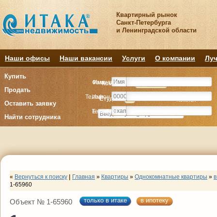
Квартирный рынок
Санкт-Петербурга
и Ленинградской области
Наши офисы
Наши вакансии
Услуги
О компании
Луч
Купить
Фамилия
Имя
Комнату
Комнату
Квартиру
Квартиру
Продать
Телефон
Имя
Студия
Студия
1
1
2
2
3
3
4+
4+
Комнат
Комнат
Оставить заявку
E-mail
Телефон
Найти сотрудника
«
Вернуться к поиску
|
Главная
»
Квартиры
»
Однокомнатные квартиры
»
в
1-65960
только в итаке
в ипотеку
Объект № 1-65960