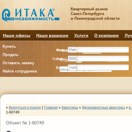
Квартирный рынок
Санкт-Петербурга
и Ленинградской области
Наши офисы
Наши вакансии
Услуги
О компании
Луч
Купить
Фамилия
Имя
Комнату
Комнату
Квартиру
Квартиру
Продать
Телефон
Имя
Студия
Студия
1
1
2
2
3
3
4+
4+
Комнат
Комнат
Оставить заявку
E-mail
Телефон
Найти сотрудника
«
Вернуться к поиску
|
Главная
»
Квартиры
»
Двухкомнатные квартиры
»
в
1-60749
Объект № 1-60749