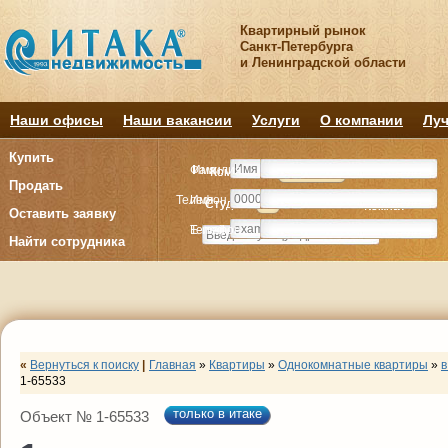
Квартирный рынок
Санкт-Петербурга
и Ленинградской области
Наши офисы
Наши вакансии
Услуги
О компании
Луч
Купить
Фамилия
Имя
Комнату
Комнату
Квартиру
Квартиру
Продать
Телефон
Имя
Студия
Студия
1
1
2
2
3
3
4+
4+
Комнат
Комнат
Оставить заявку
E-mail
Телефон
Найти сотрудника
«
Вернуться к поиску
|
Главная
»
Квартиры
»
Однокомнатные квартиры
»
в
1-65533
только в итаке
Объект № 1-65533