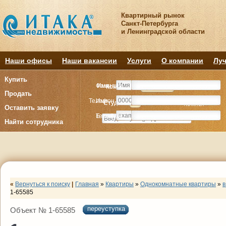
Квартирный рынок
Санкт-Петербурга
и Ленинградской области
Наши офисы
Наши вакансии
Услуги
О компании
Луч
Купить
Фамилия
Имя
Комнату
Комнату
Квартиру
Квартиру
Продать
Телефон
Имя
Студия
Студия
1
1
2
2
3
3
4+
4+
Комнат
Комнат
Оставить заявку
E-mail
Телефон
Найти сотрудника
«
Вернуться к поиску
|
Главная
»
Квартиры
»
Однокомнатные квартиры
»
в
1-65585
переуступка
Объект № 1-65585