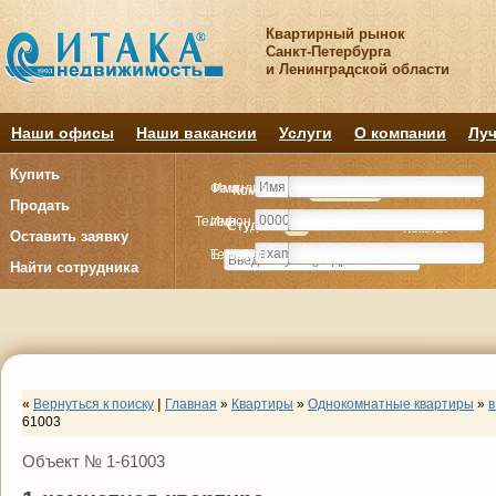
Квартирный рынок
Санкт-Петербурга
и Ленинградской области
Наши офисы
Наши вакансии
Услуги
О компании
Луч
Купить
Фамилия
Имя
Комнату
Комнату
Квартиру
Квартиру
Продать
Телефон
Имя
Студия
Студия
1
1
2
2
3
3
4+
4+
Комнат
Комнат
Оставить заявку
E-mail
Телефон
Найти сотрудника
«
Вернуться к поиску
|
Главная
»
Квартиры
»
Однокомнатные квартиры
»
в
61003
Объект № 1-61003