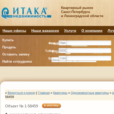
Квартирный рынок
Санкт-Петербурга
и Ленинградской области
Наши офисы
Наши вакансии
Услуги
О компании
Луч
Купить
Фамилия
Имя
Комнату
Комнату
Квартиру
Квартиру
Продать
Телефон
Имя
Студия
Студия
1
1
2
2
3
3
4+
4+
Комнат
Комнат
Оставить заявку
E-mail
Телефон
Найти сотрудника
«
Вернуться к поиску
|
Главная
»
Квартиры
»
Однокомнатные квартиры
»
в
58459
в ипотеку
Объект № 1-58459