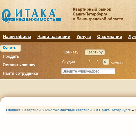
Квартирный рынок
Санкт-Петербурга
и Ленинградской области
Наши офисы
Наши вакансии
Услуги
О компании
Луч
Купить
Комнату
Квартиру
Продать
Студия
1
2
3
4+
Комнат
Оставить заявку
Найти сотрудника
Главная
»
Квартиры
»
Многокомнатные квартиры
»
в Санкт-Петербурге
»