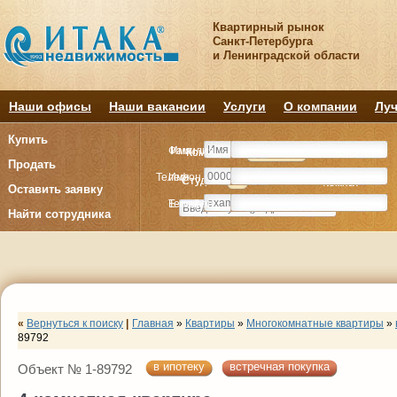
Квартирный рынок
Санкт-Петербурга
и Ленинградской области
Наши офисы
Наши вакансии
Услуги
О компании
Луч
Купить
Фамилия
Имя
Комнату
Комнату
Квартиру
Квартиру
Продать
Телефон
Имя
Студия
Студия
1
1
2
2
3
3
4+
4+
Комнат
Комнат
Оставить заявку
E-mail
Телефон
Найти сотрудника
«
Вернуться к поиску
|
Главная
»
Квартиры
»
Многокомнатные квартиры
»
89792
в ипотеку
встречная покупка
Объект № 1-89792